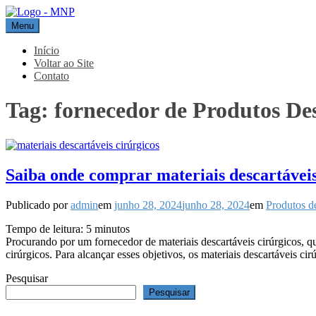
Pular
para
Menu
MNP
Blog
o
conteúdo
Início
Voltar ao Site
Contato
Tag:
fornecedor de Produtos Des
Saiba onde comprar materiais descartáveis
Publicado por
admin
em
junho 28, 2024
junho 28, 2024
em
Produtos d
Tempo de leitura:
5
minutos
Procurando por um fornecedor de materiais descartáveis cirúrgicos, 
cirúrgicos. Para alcançar esses objetivos, os materiais descartáveis
Pesquisar
Pesquisar