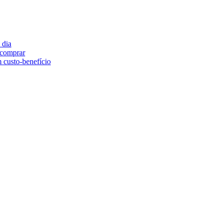
 dia
e comprar
 custo-benefício