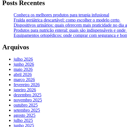
Posts Recentes
Conheça os melhores produtos para terapia infusional
Fralda geriátrica descartável: como escolher o modelo certo
Dispositivos urinários: quais oferecem mais praticidade no dia a
Produtos para nutrição enteral: quais são indispensáveis e ond
Equipamentos ortopédicos: onde comprar com segurança e bom
Arquivos
julho 2026
junho 2026
maio 2026
abril 2026
março 2026
fevereiro 2026
janeiro 2026
dezembro 2025
novembro 2025
outubro 2025
setembro 2025
agosto 2025
julho 2025
junho 2025