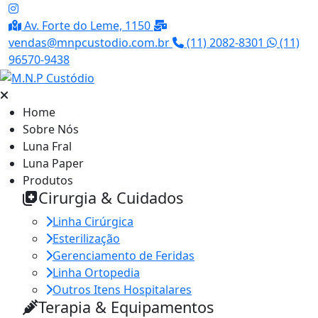
Av. Forte do Leme, 1150
vendas@mnpcustodio.com.br
(11) 2082-8301
(11)
96570-9438
Home
Sobre Nós
Luna Fral
Luna Paper
Produtos
Cirurgia & Cuidados
Linha Cirúrgica
Esterilização
Gerenciamento de Feridas
Linha Ortopedia
Outros Itens Hospitalares
Terapia & Equipamentos