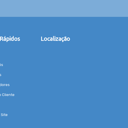
 Rápidos
Localização
ós
s
dores
o Cliente
Site