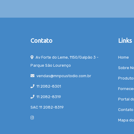
Contato
Links
Av Forte do Leme, 1150/Galpão 3 -
Home
Parque São Lourenço
Sobre N
vendas@mnpcustodio.com.br
Produto
11 2082-8301
Fornece
11 2082-8319
Portal d
SAC 11 2082-8319
Contato
Mapa do 