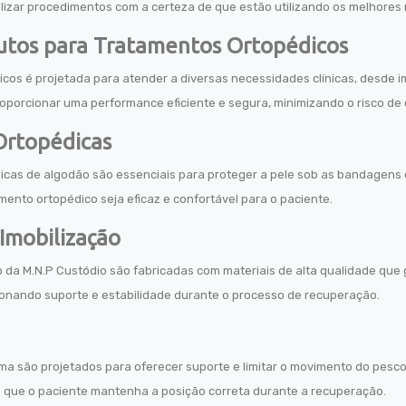
lizar procedimentos com a certeza de que estão utilizando os melhores m
utos para Tratamentos Ortopédicos
os é projetada para atender a diversas necessidades clínicas, desde i
oporcionar uma performance eficiente e segura, minimizando o risco de
Ortopédicas
cas de algodão são essenciais para proteger a pele sob as bandagens e 
amento ortopédico seja eficaz e confortável para o paciente.
 Imobilização
o da M.N.P Custódio são fabricadas com materiais de alta qualidade que g
ionando suporte e estabilidade durante o processo de recuperação.
ma são projetados para oferecer suporte e limitar o movimento do pesc
o que o paciente mantenha a posição correta durante a recuperação.