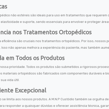
cas
pédico não estéreis são ideais para uso em tratamentos que requerem c
m elasticidade e suporte, sendo essenciais para envolver e proteger áre
iência nos Tratamentos Ortopédicos
 eficiência são cruciais nos tratamentos ortopédicos. Por isso, nossos
 Isso não apenas melhora a experiência do paciente, mas também aumenta
da em Todos os Produtos
 nossa prioridade. Todos os produtos são submetidos a rigorosos proce
sos materiais ortopédicos são fabricados com componentes duráveis e 
sua vida útil.
iente Excepcional
 se limita aos nossos produtos. A M.N.P Custódio também se orgulha de
ara responder a quaisquer dúvidas e oferecer assistência técnica, gar