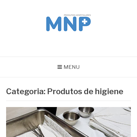
Pular
para
o
conteúdo
MNP
Blog
MENU
Categoria:
Produtos de higiene