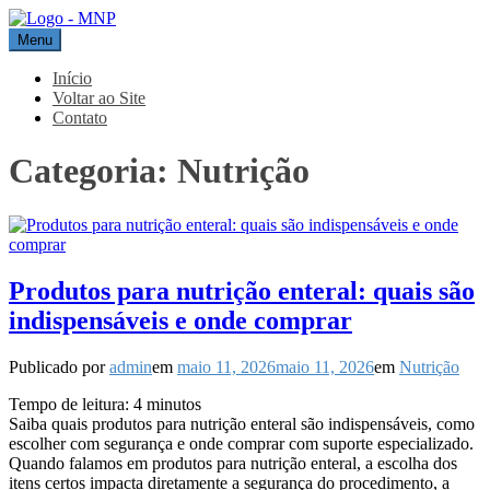
Pular
para
Menu
MNP
Blog
o
conteúdo
Início
Voltar ao Site
Contato
Categoria:
Nutrição
Produtos para nutrição enteral: quais são
indispensáveis e onde comprar
Publicado por
admin
em
maio 11, 2026
maio 11, 2026
em
Nutrição
Tempo de leitura:
4
minutos
Saiba quais produtos para nutrição enteral são indispensáveis, como
escolher com segurança e onde comprar com suporte especializado.
Quando falamos em produtos para nutrição enteral, a escolha dos
itens certos impacta diretamente a segurança do procedimento, a