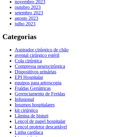
novembro 2023
outubro 2023
setembro 2023
agosto 2023
julho 2023
Categorias
Aspirador cirúrgico de chão
avental cirúrgico estéril
Cola cirúrgica
Compressa neurocirúrgica
Dispositivos urinárias
EPI Hospitalar
equipos para artroscopia
Fraldas Geriátricas
Gerenciamento de Feridas
Infusional
Insumos hospitalares
kit cirúrgico
Lâmina de bisturi
Lençol de papel hospitalar
Lençol protetor descartável
Linha cardíaca