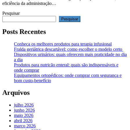
eficiência da administração…
Pesquisar
Pesquisar
Posts Recentes
Conheça os melhores produtos para terapia infusional
Fralda geriátrica descartável: como escolher o modelo certo
Dispositivos urinários: quais oferecem mais praticidade no dia
a dia
Produtos para nutrição enteral: quais são indispensáveis e
onde comprar
Equipamentos ortopédicos: onde comprar com segurança e
bom custo-benefício
Arquivos
julho 2026
junho 2026
maio 2026
abril 2026
março 2026