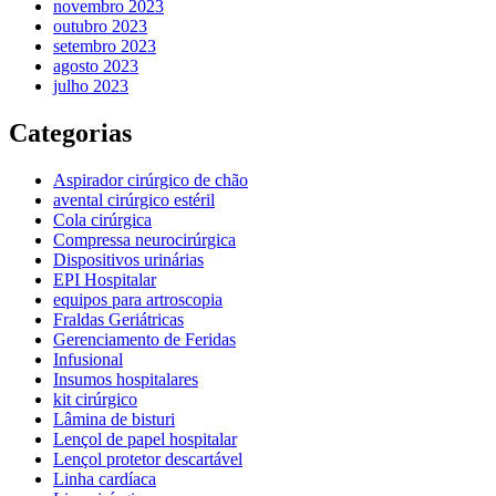
novembro 2023
outubro 2023
setembro 2023
agosto 2023
julho 2023
Categorias
Aspirador cirúrgico de chão
avental cirúrgico estéril
Cola cirúrgica
Compressa neurocirúrgica
Dispositivos urinárias
EPI Hospitalar
equipos para artroscopia
Fraldas Geriátricas
Gerenciamento de Feridas
Infusional
Insumos hospitalares
kit cirúrgico
Lâmina de bisturi
Lençol de papel hospitalar
Lençol protetor descartável
Linha cardíaca