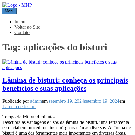
Pular
para
Menu
MNP
Blog
o
conteúdo
Início
Voltar ao Site
Contato
Tag:
aplicações do bisturi
Lâmina de bisturi: conheça os principais
benefícios e suas aplicações
Publicado por
admin
em
setembro 19, 2024
setembro 19, 2024
em
Lâmina de bisturi
Tempo de leitura:
4
minutos
Descubra as vantagens e usos da lâmina de bisturi, uma ferramenta
essencial em procedimentos cirúrgicos e áreas diversas. A lâmina de
bisturi é uma das ferramentas mais importantes em diversas áreas,