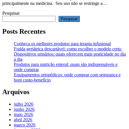
principalmente na medicina. Seu uso não se restringe a…
Pesquisar
Pesquisar
Posts Recentes
Conheça os melhores produtos para terapia infusional
Fralda geriátrica descartável: como escolher o modelo certo
Dispositivos urinários: quais oferecem mais praticidade no dia
a dia
Produtos para nutrição enteral: quais são indispensáveis e
onde comprar
Equipamentos ortopédicos: onde comprar com segurança e
bom custo-benefício
Arquivos
julho 2026
junho 2026
maio 2026
abril 2026
março 2026