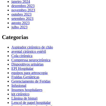
janeiro 2024
dezembro 2023
novembro 2023
outubro 2023
setembro 2023
agosto 2023
julho 2023
Categorias
Aspirador cirúrgico de chão
avental cirúrgico estéril
Cola cirúrgica
Compressa neurocirúrgica
Dispositivos urinárias
EPI Hospitalar
equipos para artroscopia
Fraldas Geriátricas
Gerenciamento de Feridas
Infusional
Insumos hospitalares
kit cirúrgico
Lâmina de bisturi
Lençol de papel hospitalar