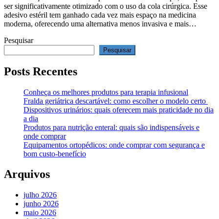
ser significativamente otimizado com o uso da cola cirúrgica. Esse
adesivo estéril tem ganhado cada vez mais espaço na medicina
moderna, oferecendo uma alternativa menos invasiva e mais…
Pesquisar
Pesquisar
Posts Recentes
Conheça os melhores produtos para terapia infusional
Fralda geriátrica descartável: como escolher o modelo certo
Dispositivos urinários: quais oferecem mais praticidade no dia
a dia
Produtos para nutrição enteral: quais são indispensáveis e
onde comprar
Equipamentos ortopédicos: onde comprar com segurança e
bom custo-benefício
Arquivos
julho 2026
junho 2026
maio 2026