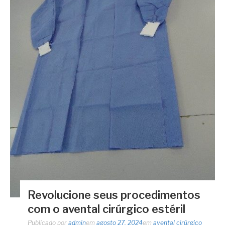
Revolucione seus procedimentos
com o avental cirúrgico estéril
Publicado por
admin
em
agosto 27, 2024
em
avental cirúrgico