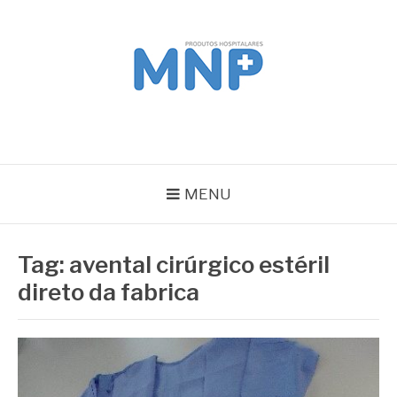
Pular
para
o
conteúdo
MNP
Blog
MENU
Tag:
avental cirúrgico estéril
direto da fabrica