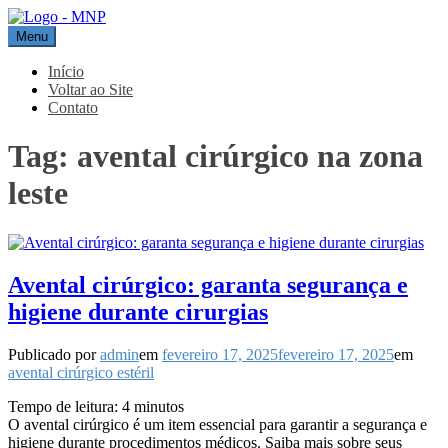
Pular
para
Menu
MNP
Blog
o
conteúdo
Início
Voltar ao Site
Contato
Tag:
avental cirúrgico na zona
leste
Avental cirúrgico: garanta segurança e
higiene durante cirurgias
Publicado por
admin
em
fevereiro 17, 2025
fevereiro 17, 2025
em
avental cirúrgico estéril
Tempo de leitura:
4
minutos
O avental cirúrgico é um item essencial para garantir a segurança e
higiene durante procedimentos médicos. Saiba mais sobre seus