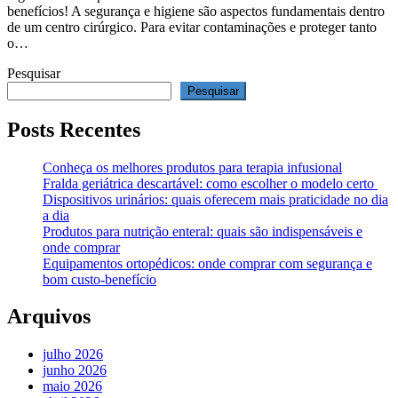
benefícios! A segurança e higiene são aspectos fundamentais dentro
de um centro cirúrgico. Para evitar contaminações e proteger tanto
o…
Pesquisar
Pesquisar
Posts Recentes
Conheça os melhores produtos para terapia infusional
Fralda geriátrica descartável: como escolher o modelo certo
Dispositivos urinários: quais oferecem mais praticidade no dia
a dia
Produtos para nutrição enteral: quais são indispensáveis e
onde comprar
Equipamentos ortopédicos: onde comprar com segurança e
bom custo-benefício
Arquivos
julho 2026
junho 2026
maio 2026