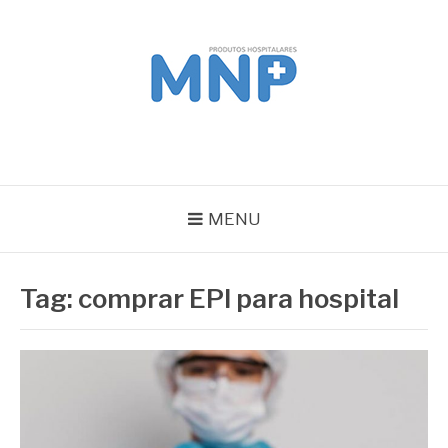
Pular
para
o
conteúdo
MNP
Blog
MENU
Tag:
comprar EPI para hospital