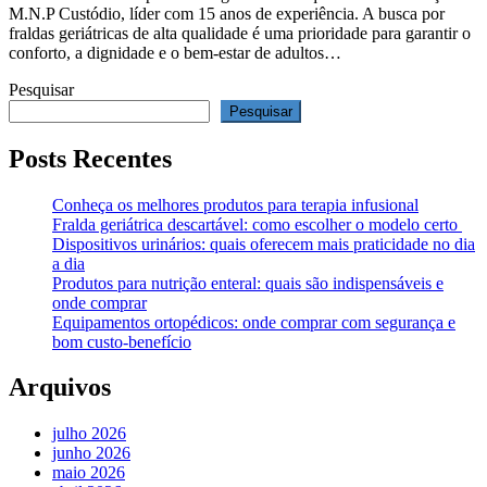
M.N.P Custódio, líder com 15 anos de experiência. A busca por
fraldas geriátricas de alta qualidade é uma prioridade para garantir o
conforto, a dignidade e o bem-estar de adultos…
Pesquisar
Pesquisar
Posts Recentes
Conheça os melhores produtos para terapia infusional
Fralda geriátrica descartável: como escolher o modelo certo
Dispositivos urinários: quais oferecem mais praticidade no dia
a dia
Produtos para nutrição enteral: quais são indispensáveis e
onde comprar
Equipamentos ortopédicos: onde comprar com segurança e
bom custo-benefício
Arquivos
julho 2026
junho 2026
maio 2026