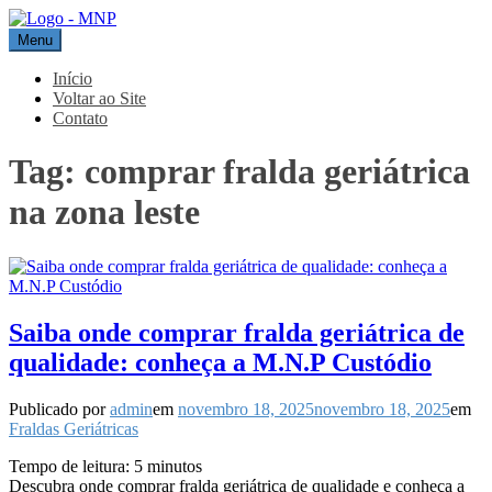
Pular
para
Menu
MNP
Blog
o
conteúdo
Início
Voltar ao Site
Contato
Tag:
comprar fralda geriátrica
na zona leste
Saiba onde comprar fralda geriátrica de
qualidade: conheça a M.N.P Custódio
Publicado por
admin
em
novembro 18, 2025
novembro 18, 2025
em
Fraldas Geriátricas
Tempo de leitura:
5
minutos
Descubra onde comprar fralda geriátrica de qualidade e conheça a