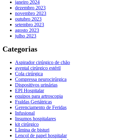
janeiro 2024
dezembro 2023
novembro 2023
outubro 2023
setembro 2023
agosto 2023
julho 2023
Categorias
Aspirador cirúrgico de chão
avental cirúrgico estéril
Cola cirúrgica
Compressa neurocirúrgica
Dispositivos urinárias
EPI Hospitalar
equipos para artroscopia
Fraldas Geriátricas
Gerenciamento de Feridas
Infusional
Insumos hospitalares
kit cirúrgico
Lâmina de bisturi
Lençol de papel hospitalar