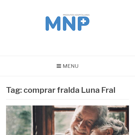
Pular
para
o
conteúdo
MNP
Blog
MENU
Tag:
comprar fralda Luna Fral