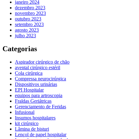
janeiro 2024
dezembro 2023
novembro 2023
outubro 2023
setembro 2023
agosto 2023
julho 2023
Categorias
Aspirador cirúrgico de chão
avental cirúrgico estéril
Cola cirúrgica
Compressa neurocirúrgica
Dispositivos urinárias
EPI Hospitalar
equipos para artroscopia
Fraldas Geriátricas
Gerenciamento de Feridas
Infusional
Insumos hospitalares
kit cirúrgico
Lâmina de bisturi
Lençol de papel hospitalar