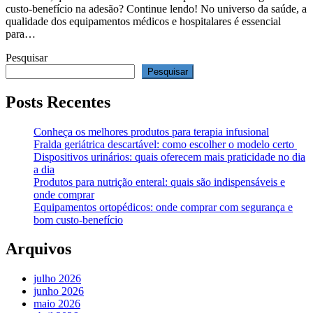
custo-benefício na adesão? Continue lendo! No universo da saúde, a
qualidade dos equipamentos médicos e hospitalares é essencial
para…
Pesquisar
Pesquisar
Posts Recentes
Conheça os melhores produtos para terapia infusional
Fralda geriátrica descartável: como escolher o modelo certo
Dispositivos urinários: quais oferecem mais praticidade no dia
a dia
Produtos para nutrição enteral: quais são indispensáveis e
onde comprar
Equipamentos ortopédicos: onde comprar com segurança e
bom custo-benefício
Arquivos
julho 2026
junho 2026
maio 2026