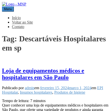
Pular
para
Menu
MNP
Blog
o
conteúdo
Início
Voltar ao Site
Contato
Tag:
Descartáveis Hospitalares
em sp
Loja de equipamentos médicos e
hospitalares em São Paulo
Publicado por
admin
em
fevereiro 15, 2024
março 1, 2024
em
EPI
Hospitalar
,
Insumos hospitalares
,
Produtos de higiene
Tempo de leitura:
7
minutos
Quer conhecer uma loja de equipamentos médicos e hospitalares em
São Paulo, que oferte uma variedade de produtos e ainda garanta