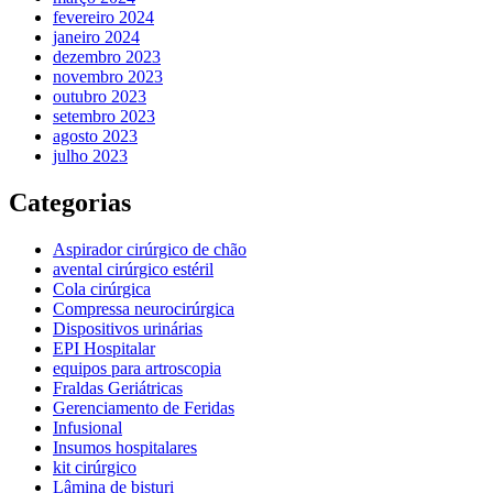
fevereiro 2024
janeiro 2024
dezembro 2023
novembro 2023
outubro 2023
setembro 2023
agosto 2023
julho 2023
Categorias
Aspirador cirúrgico de chão
avental cirúrgico estéril
Cola cirúrgica
Compressa neurocirúrgica
Dispositivos urinárias
EPI Hospitalar
equipos para artroscopia
Fraldas Geriátricas
Gerenciamento de Feridas
Infusional
Insumos hospitalares
kit cirúrgico
Lâmina de bisturi