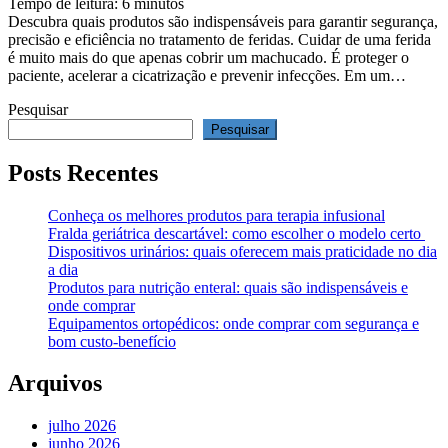
Tempo de leitura:
6
minutos
Descubra quais produtos são indispensáveis para garantir segurança,
precisão e eficiência no tratamento de feridas. Cuidar de uma ferida
é muito mais do que apenas cobrir um machucado. É proteger o
paciente, acelerar a cicatrização e prevenir infecções. Em um…
Pesquisar
Pesquisar
Posts Recentes
Conheça os melhores produtos para terapia infusional
Fralda geriátrica descartável: como escolher o modelo certo
Dispositivos urinários: quais oferecem mais praticidade no dia
a dia
Produtos para nutrição enteral: quais são indispensáveis e
onde comprar
Equipamentos ortopédicos: onde comprar com segurança e
bom custo-benefício
Arquivos
julho 2026
junho 2026