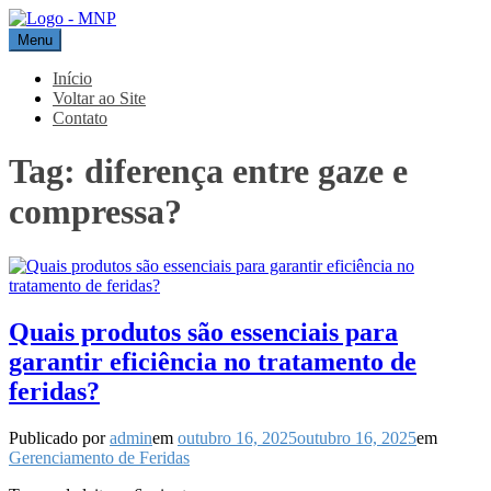
Pular
para
Menu
MNP
Blog
o
conteúdo
Início
Voltar ao Site
Contato
Tag:
diferença entre gaze e
compressa?
Quais produtos são essenciais para
garantir eficiência no tratamento de
feridas?
Publicado por
admin
em
outubro 16, 2025
outubro 16, 2025
em
Gerenciamento de Feridas