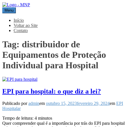
Pular
para
Menu
MNP
Blog
o
conteúdo
Início
Voltar ao Site
Contato
Tag:
distribuidor de
Equipamentos de Proteção
Individual para Hospital
EPI para hospital: o que diz a lei?
Publicado por
admin
em
outubro 15, 2023
fevereiro 29, 2024
em
EPI
Hospitalar
Tempo de leitura:
4
minutos
Quer compreender qual é a importância por trás do EPI para hospital