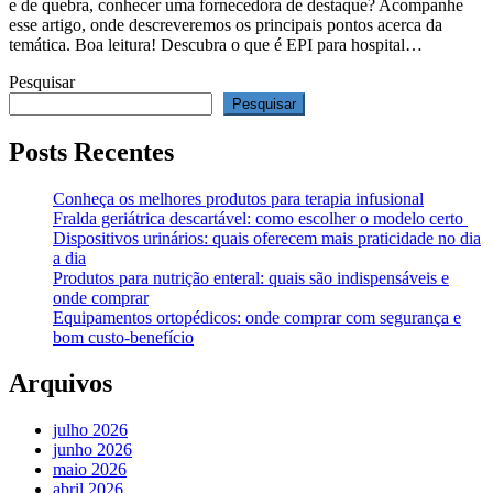
e de quebra, conhecer uma fornecedora de destaque? Acompanhe
esse artigo, onde descreveremos os principais pontos acerca da
temática. Boa leitura! Descubra o que é EPI para hospital…
Pesquisar
Pesquisar
Posts Recentes
Conheça os melhores produtos para terapia infusional
Fralda geriátrica descartável: como escolher o modelo certo
Dispositivos urinários: quais oferecem mais praticidade no dia
a dia
Produtos para nutrição enteral: quais são indispensáveis e
onde comprar
Equipamentos ortopédicos: onde comprar com segurança e
bom custo-benefício
Arquivos
julho 2026
junho 2026
maio 2026
abril 2026