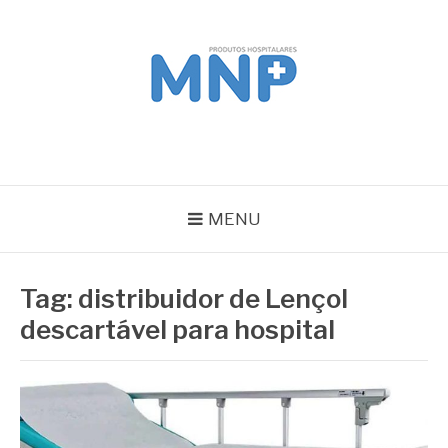
Pular
para
o
conteúdo
MNP
Blog
MENU
Tag:
distribuidor de Lençol
descartável para hospital