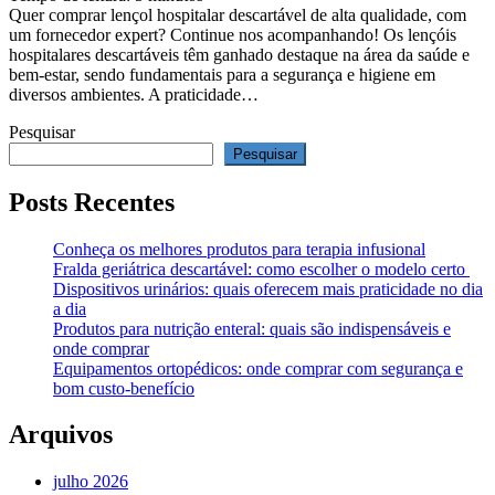
Quer comprar lençol hospitalar descartável de alta qualidade, com
um fornecedor expert? Continue nos acompanhando! Os lençóis
hospitalares descartáveis têm ganhado destaque na área da saúde e
bem-estar, sendo fundamentais para a segurança e higiene em
diversos ambientes. A praticidade…
Pesquisar
Pesquisar
Posts Recentes
Conheça os melhores produtos para terapia infusional
Fralda geriátrica descartável: como escolher o modelo certo
Dispositivos urinários: quais oferecem mais praticidade no dia
a dia
Produtos para nutrição enteral: quais são indispensáveis e
onde comprar
Equipamentos ortopédicos: onde comprar com segurança e
bom custo-benefício
Arquivos
julho 2026