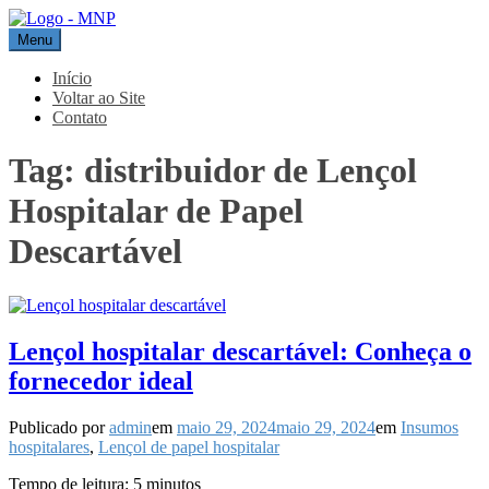
Pular
para
Menu
MNP
Blog
o
conteúdo
Início
Voltar ao Site
Contato
Tag:
distribuidor de Lençol
Hospitalar de Papel
Descartável
Lençol hospitalar descartável: Conheça o
fornecedor ideal
Publicado por
admin
em
maio 29, 2024
maio 29, 2024
em
Insumos
hospitalares
,
Lençol de papel hospitalar
Tempo de leitura:
5
minutos