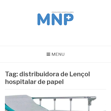
Pular
para
o
conteúdo
MNP
Blog
MENU
Tag:
distribuidora de Lençol
hospitalar de papel