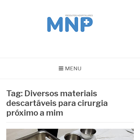
Pular
para
o
conteúdo
MNP
Blog
MENU
Tag:
Diversos materiais
descartáveis para cirurgia
próximo a mim