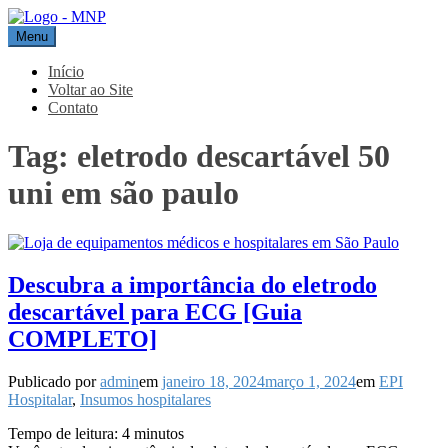
Pular
para
Menu
MNP
Blog
o
conteúdo
Início
Voltar ao Site
Contato
Tag:
eletrodo descartável 50
uni em são paulo
Descubra a importância do eletrodo
descartável para ECG [Guia
COMPLETO]
Publicado por
admin
em
janeiro 18, 2024
março 1, 2024
em
EPI
Hospitalar
,
Insumos hospitalares
Tempo de leitura:
4
minutos