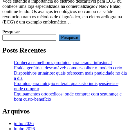
Você entende a importância do eletrodo descartável para ECG ou
conhece uma loja especializada na comercialização? Não? Então,
continue lendo. Os avanços tecnológicos no campo da saúde
revolucionaram os métodos de diagnóstico, e o eletrocardiograma
(ECG) é um exemplo emblemático…
Pesquisar
Pesquisar
Posts Recentes
Conheça os melhores produtos para terapia infusional
Fralda geriátrica descartável: como escolher o modelo certo
Dispositivos urinários: quais oferecem mais praticidade no dia
a dia
Produtos para nutrição enteral: quais são indispensáveis e
onde comprar
Equipamentos ortopédicos: onde comprar com segurança e
bom custo-benefício
Arquivos
julho 2026
junho 2026