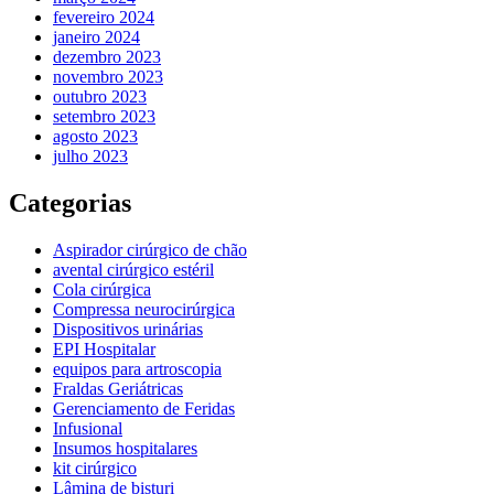
fevereiro 2024
janeiro 2024
dezembro 2023
novembro 2023
outubro 2023
setembro 2023
agosto 2023
julho 2023
Categorias
Aspirador cirúrgico de chão
avental cirúrgico estéril
Cola cirúrgica
Compressa neurocirúrgica
Dispositivos urinárias
EPI Hospitalar
equipos para artroscopia
Fraldas Geriátricas
Gerenciamento de Feridas
Infusional
Insumos hospitalares
kit cirúrgico
Lâmina de bisturi