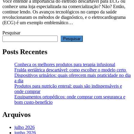
Você entende a importância do eletrodo descartável para ECG ou
conhece uma loja especializada na comercialização? Não? Então,
continue lendo. Os avanços tecnológicos no campo da saúde
revolucionaram os métodos de diagnóstico, e o eletrocardiograma
(ECG) é um exemplo emblemático…
Pesquisar
Pesquisar
Posts Recentes
Conheça os melhores produtos para terapia infusional
Fralda geriátrica descartável: como escolher o modelo certo
Dispositivos urinários: quais oferecem mais praticidade no dia
a dia
Produtos para nutrição enteral: quais são indispensáveis e
onde comprar
Equipamentos ortopédicos: onde comprar com segurança e
bom custo-benefício
Arquivos
julho 2026
junho 2026