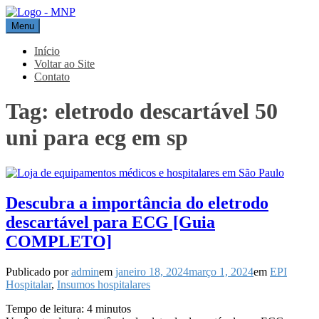
Pular
para
Menu
MNP
Blog
o
conteúdo
Início
Voltar ao Site
Contato
Tag:
eletrodo descartável 50
uni para ecg em sp
Descubra a importância do eletrodo
descartável para ECG [Guia
COMPLETO]
Publicado por
admin
em
janeiro 18, 2024
março 1, 2024
em
EPI
Hospitalar
,
Insumos hospitalares
Tempo de leitura:
4
minutos