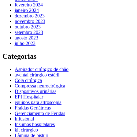
fevereiro 2024
janeiro 2024
dezembro 2023
novembro 2023
outubro 2023
setembro 2023
agosto 2023
julho 2023
Categorias
Aspirador cirúrgico de chão
avental cirúrgico estéril
Cola cirúrgica
Compressa neurocirúrgica
Dispositivos urinárias
EPI Hospitalar
equipos para artroscopia
Fraldas Geriátricas
Gerenciamento de Feridas
Infusional
Insumos hospitalares
kit cirúrgico
Lâmina de bisturi