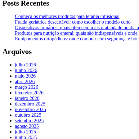
Posts Recentes
Conheça os melhores produtos para terapia infusional
Fralda geriátrica descartável: como escolher o modelo certo
Dispositivos urinários: quais oferecem mais praticidade no dia a
Produtos para nutrição enteral: quais são indispensáveis e ond
Equipamentos ortopédicos: onde comprar com segurança e bom
Arquivos
julho 2026
junho 2026
maio 2026
abril 2026
março 2026
fevereiro 2026
janeiro 2026
dezembro 2025
novembro 2025
outubro 2025
setembro 2025
agosto 2025
julho 2025
junho 2025