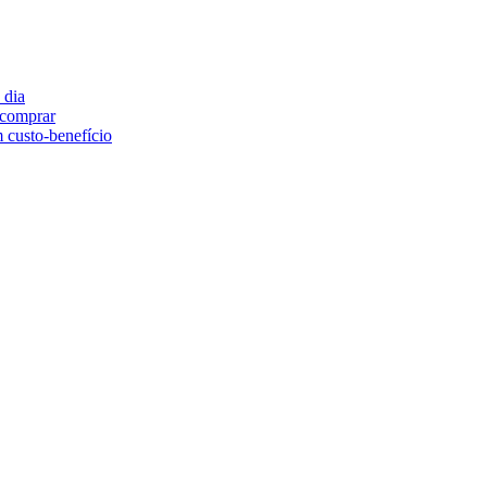
 dia
e comprar
 custo-benefício