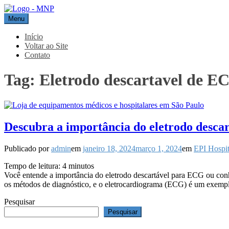
Pular
para
Menu
MNP
Blog
o
conteúdo
Início
Voltar ao Site
Contato
Tag:
Eletrodo descartavel de E
Descubra a importância do eletrodo de
Publicado por
admin
em
janeiro 18, 2024
março 1, 2024
em
EPI Hospit
Tempo de leitura:
4
minutos
Você entende a importância do eletrodo descartável para ECG ou con
os métodos de diagnóstico, e o eletrocardiograma (ECG) é um exem
Pesquisar
Pesquisar