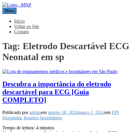
Pular
para
Menu
MNP
Blog
o
conteúdo
Início
Voltar ao Site
Contato
Tag:
Eletrodo Descartável ECG
Neonatal em sp
Descubra a importância do eletrodo
descartável para ECG [Guia
COMPLETO]
Publicado por
admin
em
janeiro 18, 2024
março 1, 2024
em
EPI
Hospitalar
,
Insumos hospitalares
Tempo de leitura:
4
minutos