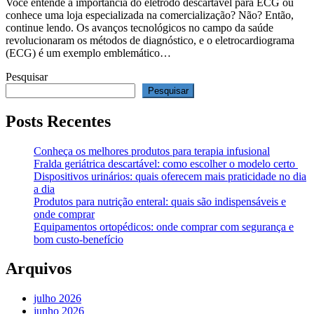
Você entende a importância do eletrodo descartável para ECG ou
conhece uma loja especializada na comercialização? Não? Então,
continue lendo. Os avanços tecnológicos no campo da saúde
revolucionaram os métodos de diagnóstico, e o eletrocardiograma
(ECG) é um exemplo emblemático…
Pesquisar
Pesquisar
Posts Recentes
Conheça os melhores produtos para terapia infusional
Fralda geriátrica descartável: como escolher o modelo certo
Dispositivos urinários: quais oferecem mais praticidade no dia
a dia
Produtos para nutrição enteral: quais são indispensáveis e
onde comprar
Equipamentos ortopédicos: onde comprar com segurança e
bom custo-benefício
Arquivos
julho 2026
junho 2026