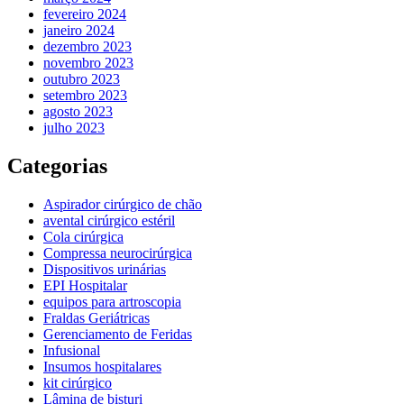
fevereiro 2024
janeiro 2024
dezembro 2023
novembro 2023
outubro 2023
setembro 2023
agosto 2023
julho 2023
Categorias
Aspirador cirúrgico de chão
avental cirúrgico estéril
Cola cirúrgica
Compressa neurocirúrgica
Dispositivos urinárias
EPI Hospitalar
equipos para artroscopia
Fraldas Geriátricas
Gerenciamento de Feridas
Infusional
Insumos hospitalares
kit cirúrgico
Lâmina de bisturi