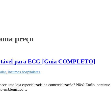
rama preço
scartável para ECG [Guia COMPLETO]
alar
,
Insumos hospitalares
hece uma loja especializada na comercialização? Não? Então, continu
plo emblemático…