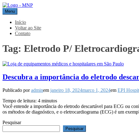
Pular
para
Menu
MNP
Blog
o
conteúdo
Início
Voltar ao Site
Contato
Tag:
Eletrodo P/ Eletrocardiog
Descubra a importância do eletrodo de
Publicado por
admin
em
janeiro 18, 2024
março 1, 2024
em
EPI Hospit
Tempo de leitura:
4
minutos
Você entende a importância do eletrodo descartável para ECG ou con
os métodos de diagnóstico, e o eletrocardiograma (ECG) é um exem
Pesquisar
Pesquisar