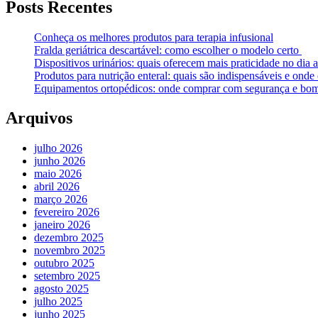
Posts Recentes
Conheça os melhores produtos para terapia infusional
Fralda geriátrica descartável: como escolher o modelo certo
Dispositivos urinários: quais oferecem mais praticidade no dia a
Produtos para nutrição enteral: quais são indispensáveis e ond
Equipamentos ortopédicos: onde comprar com segurança e bom
Arquivos
julho 2026
junho 2026
maio 2026
abril 2026
março 2026
fevereiro 2026
janeiro 2026
dezembro 2025
novembro 2025
outubro 2025
setembro 2025
agosto 2025
julho 2025
junho 2025