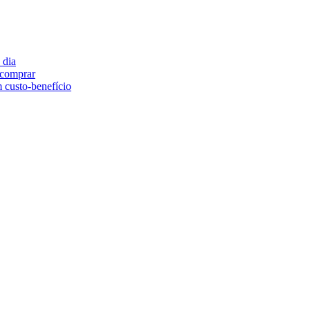
 dia
e comprar
 custo-benefício