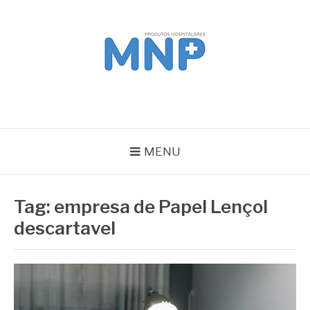
Pular
para
o
conteúdo
MNP
Blog
MENU
Tag:
empresa de Papel Lençol
descartavel