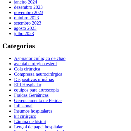
janeiro 2024
dezembro 2023
novembro 2023
outubro 2023
setembro 2023
agosto 2023
julho 2023
Categorias
Aspirador cirúrgico de chão
avental cirúrgico estéril
Cola cirúrgica
Compressa neurocirúrgica
Dispositivos urinárias
EPI Hospitalar
equipos para artroscopia
Fraldas Geriátricas
Gerenciamento de Feridas
Infusional
Insumos hospitalares
kit cirúrgico
Lâmina de bisturi
Lençol de papel hospitalar