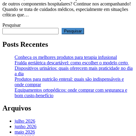
de outros componentes hospitalares? Continue nos acompanhando!
Quando se trata de cuidados médicos, especialmente em situações
críticas que…
Pesquisar
Pesquisar
Posts Recentes
Conheça os melhores produtos para terapia infusional
Fralda geriátrica descartável: como escolher o modelo certo
Dispositivos urinários: quais oferecem mais praticidade no dia
a dia
Produtos para nutrição enteral: quais são indispensáveis e
onde comprar
Equipamentos ortopédicos: onde comprar com segurança e
bom custo-benefício
Arquivos
julho 2026
junho 2026
maio 2026