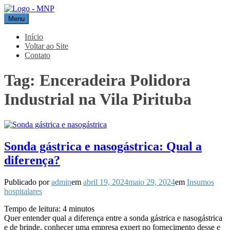
Pular
para
Menu
MNP
Blog
o
conteúdo
Início
Voltar ao Site
Contato
Tag:
Enceradeira Polidora
Industrial na Vila Pirituba
Sonda gástrica e nasogástrica: Qual a
diferença?
Publicado por
admin
em
abril 19, 2024
maio 29, 2024
em
Insumos
hospitalares
Tempo de leitura:
4
minutos
Quer entender qual a diferença entre a sonda gástrica e nasogástrica
e de brinde, conhecer uma empresa expert no fornecimento desse e