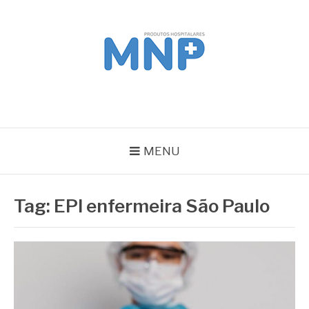
Pular
para
o
conteúdo
MNP
Blog
MENU
Tag:
EPI enfermeira São Paulo