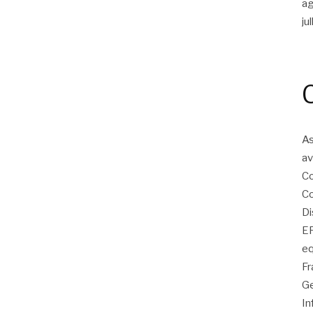
a
ju
As
av
Co
Co
Di
EP
eq
Fr
Ge
In