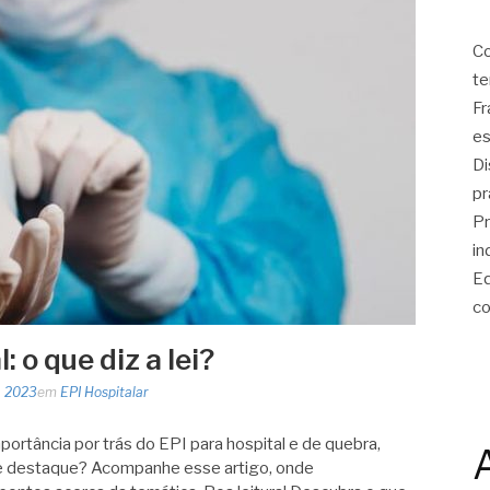
Co
te
Fr
es
Di
pr
Pr
in
Eq
co
: o que diz a lei?
, 2023
em
EPI Hospitalar
ortância por trás do EPI para hospital e de quebra,
e destaque? Acompanhe esse artigo, onde