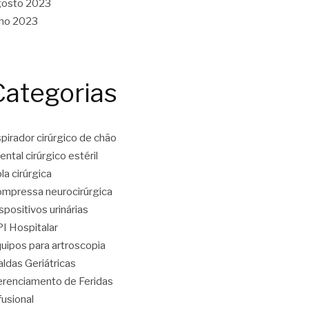
gosto 2023
lho 2023
Categorias
pirador cirúrgico de chão
ental cirúrgico estéril
la cirúrgica
mpressa neurocirúrgica
spositivos urinárias
I Hospitalar
uipos para artroscopia
aldas Geriátricas
renciamento de Feridas
fusional