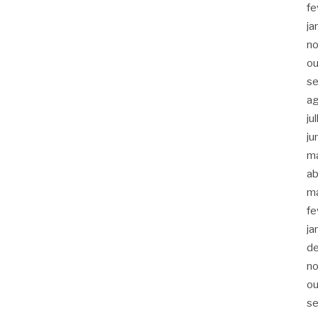
fe
ja
n
ou
s
a
ju
ju
m
ab
m
fe
ja
d
n
ou
s