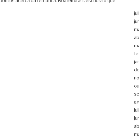
pontos acerca da temática. Boa leitura! Descubra o que
ju
ju
m
ab
m
fe
ja
d
n
ou
s
a
ju
ju
ab
m