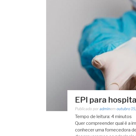
EPI para hospital
Publicado por
admin
em
outubro 15
Tempo de leitura:
4
minutos
Quer compreender qual é a imp
conhecer uma fornecedora d