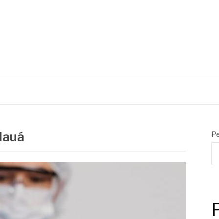
Mauá
Pe