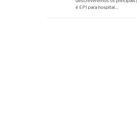
descreveremos os principais 
é EPI para hospital…