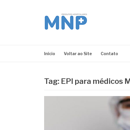
Pular
para
o
conteúdo
MNP
Blog
Início
Voltar ao Site
Contato
Tag:
EPI para médicos 