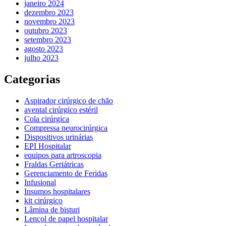
janeiro 2024
dezembro 2023
novembro 2023
outubro 2023
setembro 2023
agosto 2023
julho 2023
Categorias
Aspirador cirúrgico de chão
avental cirúrgico estéril
Cola cirúrgica
Compressa neurocirúrgica
Dispositivos urinárias
EPI Hospitalar
equipos para artroscopia
Fraldas Geriátricas
Gerenciamento de Feridas
Infusional
Insumos hospitalares
kit cirúrgico
Lâmina de bisturi
Lençol de papel hospitalar