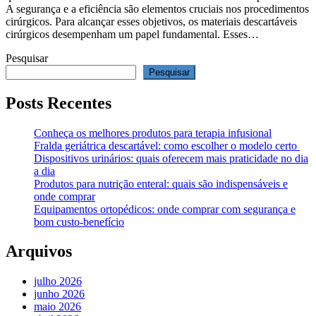
A segurança e a eficiência são elementos cruciais nos procedimentos
cirúrgicos. Para alcançar esses objetivos, os materiais descartáveis
cirúrgicos desempenham um papel fundamental. Esses…
Pesquisar
Pesquisar
Posts Recentes
Conheça os melhores produtos para terapia infusional
Fralda geriátrica descartável: como escolher o modelo certo
Dispositivos urinários: quais oferecem mais praticidade no dia
a dia
Produtos para nutrição enteral: quais são indispensáveis e
onde comprar
Equipamentos ortopédicos: onde comprar com segurança e
bom custo-benefício
Arquivos
julho 2026
junho 2026
maio 2026