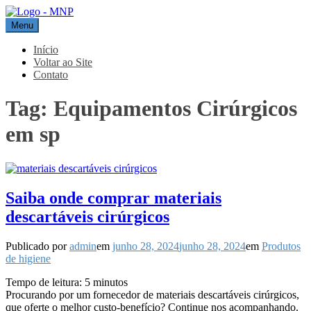
Pular
para
Menu
MNP
Blog
o
conteúdo
Início
Voltar ao Site
Contato
Tag:
Equipamentos Cirúrgicos
em sp
Saiba onde comprar materiais
descartáveis cirúrgicos
Publicado por
admin
em
junho 28, 2024
junho 28, 2024
em
Produtos
de higiene
Tempo de leitura:
5
minutos
Procurando por um fornecedor de materiais descartáveis cirúrgicos,
que oferte o melhor custo-benefício? Continue nos acompanhando.