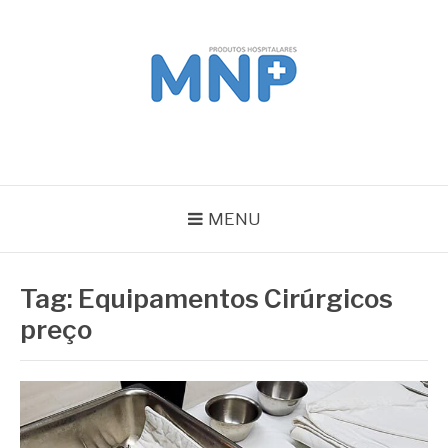
Pular
para
o
conteúdo
MNP
Blog
MENU
Tag:
Equipamentos Cirúrgicos
preço