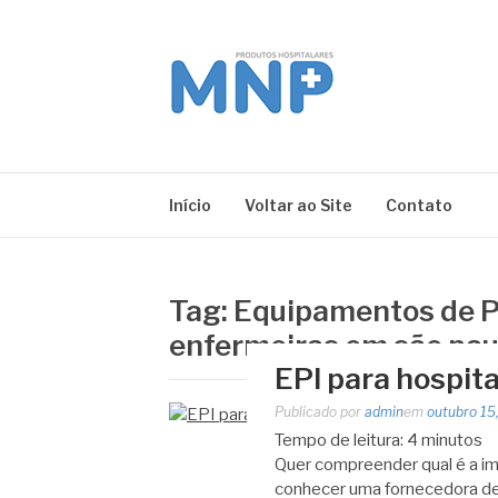
Pular
para
o
conteúdo
MNP
Blog
Início
Voltar ao Site
Contato
Tag:
Equipamentos de Pr
enfermeiras em são pau
EPI para hospital
Publicado por
admin
em
outubro 15
Tempo de leitura:
4
minutos
Quer compreender qual é a imp
conhecer uma fornecedora d