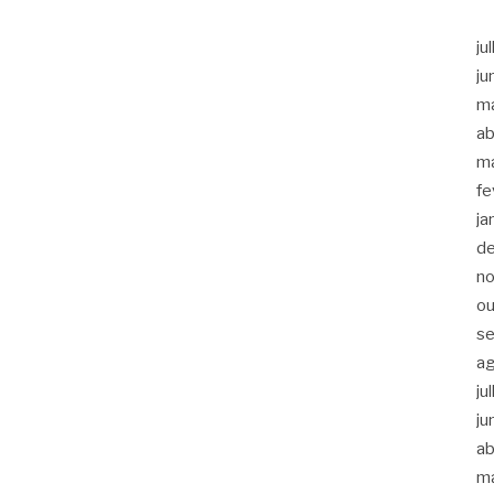
ju
ju
m
ab
m
fe
ja
d
n
ou
s
a
ju
ju
ab
m