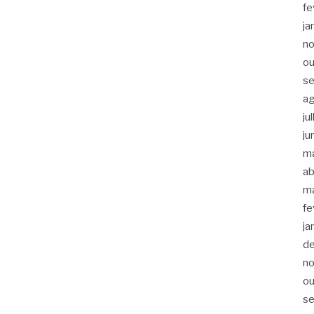
fe
ja
n
ou
s
a
ju
ju
m
ab
m
fe
ja
d
n
ou
s