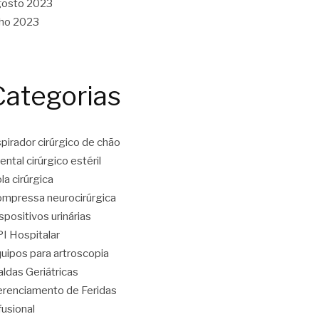
gosto 2023
lho 2023
Categorias
pirador cirúrgico de chão
ental cirúrgico estéril
la cirúrgica
mpressa neurocirúrgica
spositivos urinárias
I Hospitalar
uipos para artroscopia
aldas Geriátricas
renciamento de Feridas
fusional