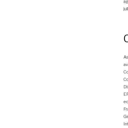
a
ju
As
av
Co
Co
Di
EP
eq
Fr
Ge
In