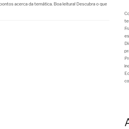
pontos acerca da temática. Boa leitura! Descubra o que
Co
te
Fr
es
Di
pr
Pr
in
Eq
co