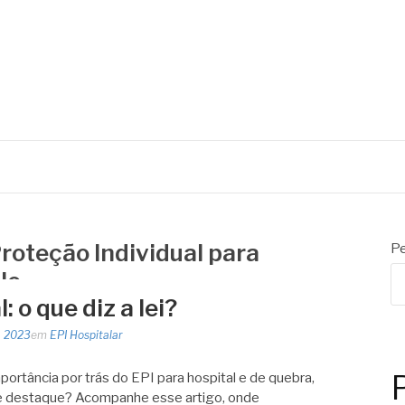
oteção Individual para
Pe
lo
: o que diz a lei?
, 2023
em
EPI Hospitalar
ortância por trás do EPI para hospital e de quebra,
e destaque? Acompanhe esse artigo, onde