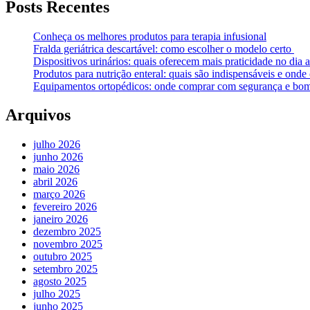
Posts Recentes
Conheça os melhores produtos para terapia infusional
Fralda geriátrica descartável: como escolher o modelo certo
Dispositivos urinários: quais oferecem mais praticidade no dia a
Produtos para nutrição enteral: quais são indispensáveis e ond
Equipamentos ortopédicos: onde comprar com segurança e bom
Arquivos
julho 2026
junho 2026
maio 2026
abril 2026
março 2026
fevereiro 2026
janeiro 2026
dezembro 2025
novembro 2025
outubro 2025
setembro 2025
agosto 2025
julho 2025
junho 2025