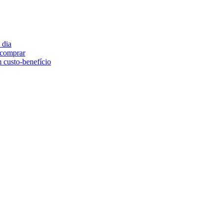
 dia
e comprar
 custo-benefício