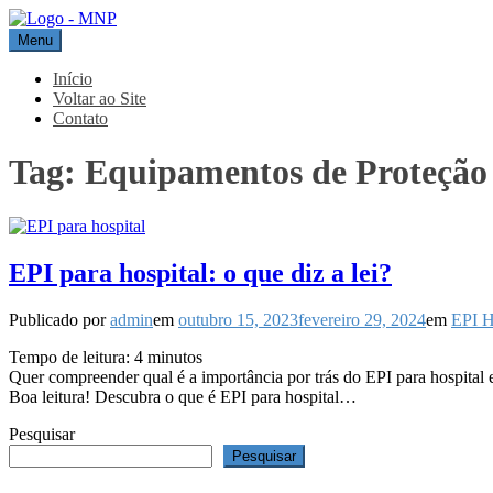
Pular
para
Menu
MNP
Blog
o
conteúdo
Início
Voltar ao Site
Contato
Tag:
Equipamentos de Proteção I
EPI para hospital: o que diz a lei?
Publicado por
admin
em
outubro 15, 2023
fevereiro 29, 2024
em
EPI H
Tempo de leitura:
4
minutos
Quer compreender qual é a importância por trás do EPI para hospital
Boa leitura! Descubra o que é EPI para hospital…
Pesquisar
Pesquisar