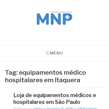
Pular
para
o
conteúdo
MNP
Blog
MENU
Tag:
equipamentos médico
hospitalares em Itaquera
Loja de equipamentos médicos e
hospitalares em São Paulo
Publicado por
admin
em
fevereiro 15, 2024
em
EPI Hospitalar
,