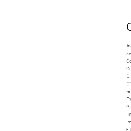
As
av
Co
Co
Di
EP
eq
Fr
Ge
In
In
ki