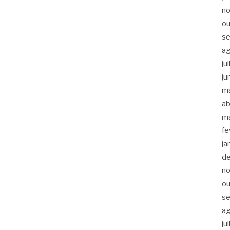
n
ou
s
a
ju
ju
m
ab
m
fe
ja
d
n
ou
s
a
ju