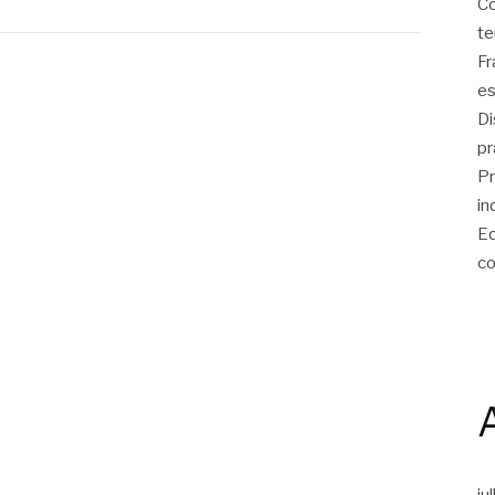
Co
te
Fr
es
Di
pr
Pr
in
Eq
co
ju