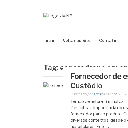
Pular
para
o
MNP
conteúdo
Blog
Início
Voltar ao Site
Contato
Tag:
esparadrapo em sp
Fornecedor de e
Custódio
Publicado por
admin
em
julho 23, 2
Tempo de leitura:
3
minutos
Descubra a importância do es
fornecedor para o produto. Co
diversos contextos, desde o c
hospitalares. Este…