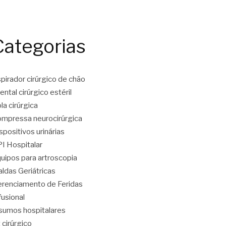
Categorias
pirador cirúrgico de chão
ental cirúrgico estéril
la cirúrgica
mpressa neurocirúrgica
spositivos urinárias
I Hospitalar
uipos para artroscopia
aldas Geriátricas
renciamento de Feridas
fusional
sumos hospitalares
t cirúrgico