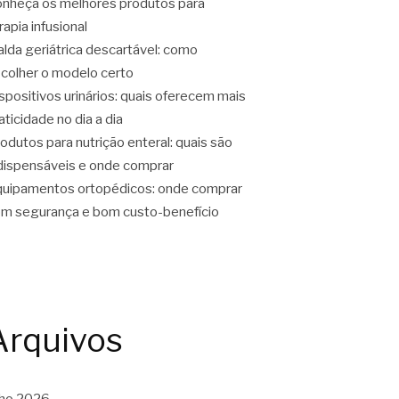
nheça os melhores produtos para
rapia infusional
alda geriátrica descartável: como
colher o modelo certo
spositivos urinários: quais oferecem mais
aticidade no dia a dia
odutos para nutrição enteral: quais são
dispensáveis e onde comprar
uipamentos ortopédicos: onde comprar
m segurança e bom custo-benefício
Arquivos
lho 2026