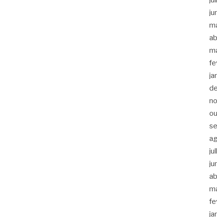
ju
m
ab
m
fe
ja
d
n
ou
s
a
ju
ju
ab
m
fe
ja