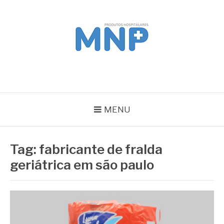
Pular
para
o
conteúdo
MNP
Blog
MENU
Tag:
fabricante de fralda
geriátrica em são paulo