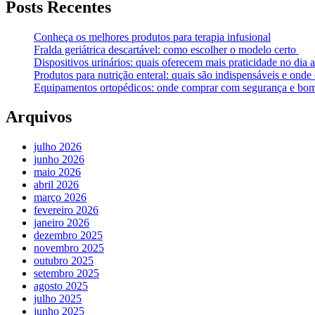
Posts Recentes
Conheça os melhores produtos para terapia infusional
Fralda geriátrica descartável: como escolher o modelo certo
Dispositivos urinários: quais oferecem mais praticidade no dia a
Produtos para nutrição enteral: quais são indispensáveis e ond
Equipamentos ortopédicos: onde comprar com segurança e bom
Arquivos
julho 2026
junho 2026
maio 2026
abril 2026
março 2026
fevereiro 2026
janeiro 2026
dezembro 2025
novembro 2025
outubro 2025
setembro 2025
agosto 2025
julho 2025
junho 2025