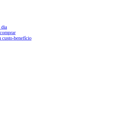
 dia
e comprar
 custo-benefício