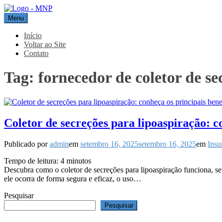
Pular
para
Menu
MNP
Blog
o
conteúdo
Início
Voltar ao Site
Contato
Tag:
fornecedor de coletor de se
Coletor de secreções para lipoaspiração: co
Publicado por
admin
em
setembro 16, 2025
setembro 16, 2025
em
Insu
Tempo de leitura:
4
minutos
Descubra como o coletor de secreções para lipoaspiração funciona, seu
ele ocorra de forma segura e eficaz, o uso…
Pesquisar
Pesquisar