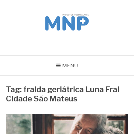
Pular
para
o
conteúdo
MNP
Blog
MENU
Tag:
fralda geriátrica Luna Fral
Cidade São Mateus