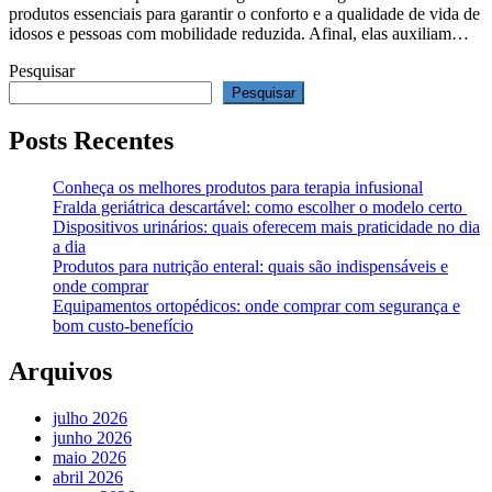
produtos essenciais para garantir o conforto e a qualidade de vida de
idosos e pessoas com mobilidade reduzida. Afinal, elas auxiliam…
Pesquisar
Pesquisar
Posts Recentes
Conheça os melhores produtos para terapia infusional
Fralda geriátrica descartável: como escolher o modelo certo
Dispositivos urinários: quais oferecem mais praticidade no dia
a dia
Produtos para nutrição enteral: quais são indispensáveis e
onde comprar
Equipamentos ortopédicos: onde comprar com segurança e
bom custo-benefício
Arquivos
julho 2026
junho 2026
maio 2026
abril 2026