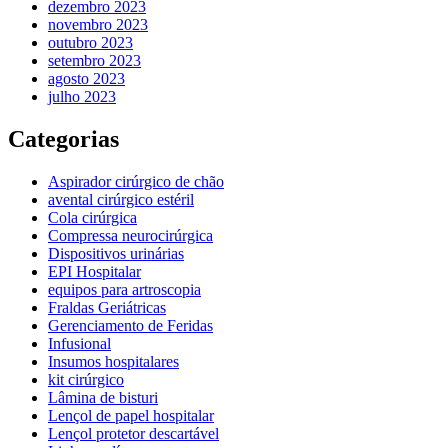
dezembro 2023
novembro 2023
outubro 2023
setembro 2023
agosto 2023
julho 2023
Categorias
Aspirador cirúrgico de chão
avental cirúrgico estéril
Cola cirúrgica
Compressa neurocirúrgica
Dispositivos urinárias
EPI Hospitalar
equipos para artroscopia
Fraldas Geriátricas
Gerenciamento de Feridas
Infusional
Insumos hospitalares
kit cirúrgico
Lâmina de bisturi
Lençol de papel hospitalar
Lençol protetor descartável