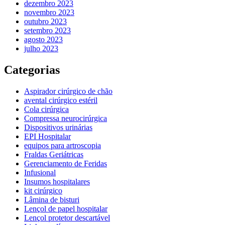
dezembro 2023
novembro 2023
outubro 2023
setembro 2023
agosto 2023
julho 2023
Categorias
Aspirador cirúrgico de chão
avental cirúrgico estéril
Cola cirúrgica
Compressa neurocirúrgica
Dispositivos urinárias
EPI Hospitalar
equipos para artroscopia
Fraldas Geriátricas
Gerenciamento de Feridas
Infusional
Insumos hospitalares
kit cirúrgico
Lâmina de bisturi
Lençol de papel hospitalar
Lençol protetor descartável