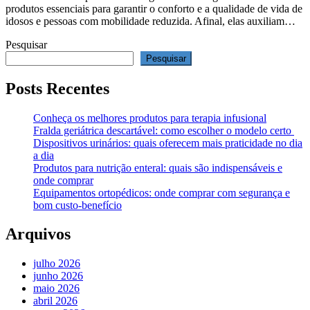
produtos essenciais para garantir o conforto e a qualidade de vida de
idosos e pessoas com mobilidade reduzida. Afinal, elas auxiliam…
Pesquisar
Pesquisar
Posts Recentes
Conheça os melhores produtos para terapia infusional
Fralda geriátrica descartável: como escolher o modelo certo
Dispositivos urinários: quais oferecem mais praticidade no dia
a dia
Produtos para nutrição enteral: quais são indispensáveis e
onde comprar
Equipamentos ortopédicos: onde comprar com segurança e
bom custo-benefício
Arquivos
julho 2026
junho 2026
maio 2026
abril 2026