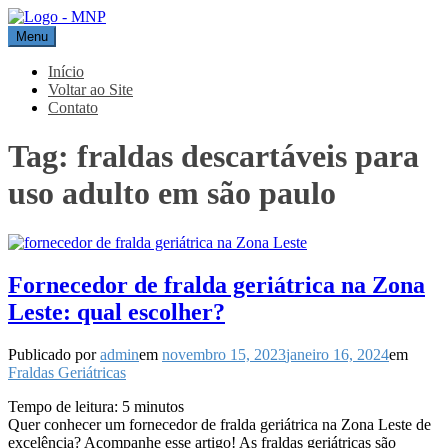
Pular
para
Menu
MNP
Blog
o
conteúdo
Início
Voltar ao Site
Contato
Tag:
fraldas descartáveis para
uso adulto em são paulo
Fornecedor de fralda geriátrica na Zona
Leste: qual escolher?
Publicado por
admin
em
novembro 15, 2023
janeiro 16, 2024
em
Fraldas Geriátricas
Tempo de leitura:
5
minutos
Quer conhecer um fornecedor de fralda geriátrica na Zona Leste de
excelência? Acompanhe esse artigo! As fraldas geriátricas são