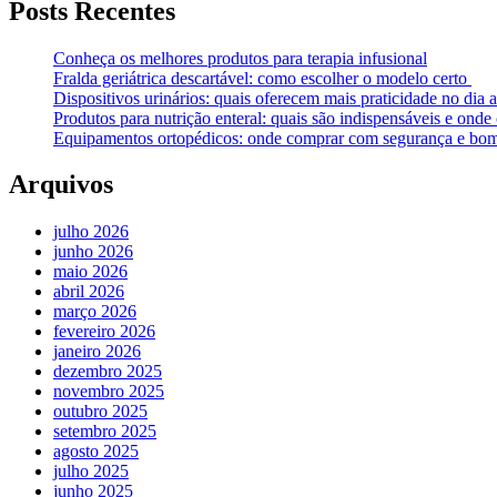
Posts Recentes
Conheça os melhores produtos para terapia infusional
Fralda geriátrica descartável: como escolher o modelo certo
Dispositivos urinários: quais oferecem mais praticidade no dia a
Produtos para nutrição enteral: quais são indispensáveis e ond
Equipamentos ortopédicos: onde comprar com segurança e bom
Arquivos
julho 2026
junho 2026
maio 2026
abril 2026
março 2026
fevereiro 2026
janeiro 2026
dezembro 2025
novembro 2025
outubro 2025
setembro 2025
agosto 2025
julho 2025
junho 2025