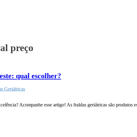
al preço
este: qual escolher?
as Geriátricas
elência? Acompanhe esse artigo! As fraldas geriátricas são produtos ess