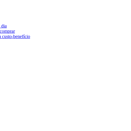
 dia
e comprar
 custo-benefício