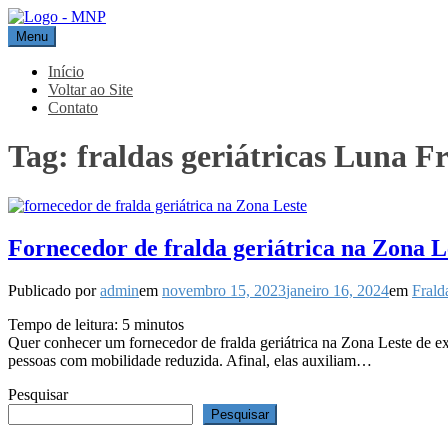
Pular
para
Menu
MNP
Blog
o
conteúdo
Início
Voltar ao Site
Contato
Tag:
fraldas geriátricas Luna Fr
Fornecedor de fralda geriátrica na Zona L
Publicado por
admin
em
novembro 15, 2023
janeiro 16, 2024
em
Frald
Tempo de leitura:
5
minutos
Quer conhecer um fornecedor de fralda geriátrica na Zona Leste de exc
pessoas com mobilidade reduzida. Afinal, elas auxiliam…
Pesquisar
Pesquisar