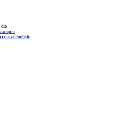
 dia
e comprar
 custo-benefício