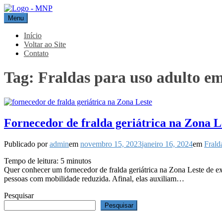
Pular
para
Menu
MNP
Blog
o
conteúdo
Início
Voltar ao Site
Contato
Tag:
Fraldas para uso adulto em
Fornecedor de fralda geriátrica na Zona L
Publicado por
admin
em
novembro 15, 2023
janeiro 16, 2024
em
Frald
Tempo de leitura:
5
minutos
Quer conhecer um fornecedor de fralda geriátrica na Zona Leste de exc
pessoas com mobilidade reduzida. Afinal, elas auxiliam…
Pesquisar
Pesquisar