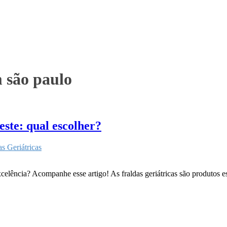
 são paulo
este: qual escolher?
as Geriátricas
elência? Acompanhe esse artigo! As fraldas geriátricas são produtos ess