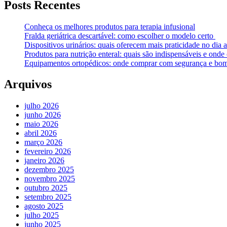
Posts Recentes
Conheça os melhores produtos para terapia infusional
Fralda geriátrica descartável: como escolher o modelo certo
Dispositivos urinários: quais oferecem mais praticidade no dia a
Produtos para nutrição enteral: quais são indispensáveis e ond
Equipamentos ortopédicos: onde comprar com segurança e bom
Arquivos
julho 2026
junho 2026
maio 2026
abril 2026
março 2026
fevereiro 2026
janeiro 2026
dezembro 2025
novembro 2025
outubro 2025
setembro 2025
agosto 2025
julho 2025
junho 2025