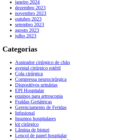
janeiro 2024
dezembro 2023
novembro 2023
outubro 2023
setembro 2023
agosto 2023
julho 2023
Categorias
Aspirador cirúrgico de chão
avental cirúrgico estéril
Cola cirúrgica
Compressa neurocirúrgica
Dispositivos urinárias
EPI Hospitalar
equipos para artroscopia
Fraldas Geriátricas
Gerenciamento de Feridas
Infusional
Insumos hospitalares
kit cirúrgico
Lâmina de bisturi
Lençol de papel hospitalar