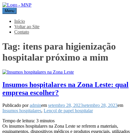
Pular
para
Menu
MNP
Blog
o
conteúdo
Início
Voltar ao Site
Contato
Tag:
itens para higienização
hospitalar próximo a mim
Insumos hospitalares na Zona Leste: qual
empresa escolher?
Publicado por
admin
em
setembro 28, 2023
setembro 28, 2023
em
Insumos hospitalares
,
Lençol de papel hospitalar
Tempo de leitura:
3
minutos
Os insumos hospitalares na Zona Leste se referem a materiais,
equipamentos, dispositivos médicos e produtos essenciais, utilizados