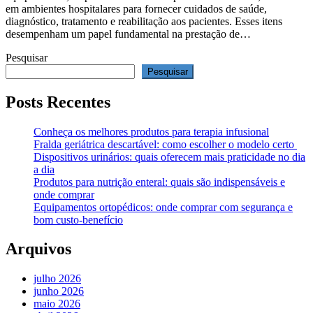
em ambientes hospitalares para fornecer cuidados de saúde,
diagnóstico, tratamento e reabilitação aos pacientes. Esses itens
desempenham um papel fundamental na prestação de…
Pesquisar
Pesquisar
Posts Recentes
Conheça os melhores produtos para terapia infusional
Fralda geriátrica descartável: como escolher o modelo certo
Dispositivos urinários: quais oferecem mais praticidade no dia
a dia
Produtos para nutrição enteral: quais são indispensáveis e
onde comprar
Equipamentos ortopédicos: onde comprar com segurança e
bom custo-benefício
Arquivos
julho 2026
junho 2026
maio 2026