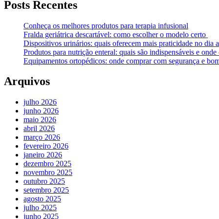
Posts Recentes
Conheça os melhores produtos para terapia infusional
Fralda geriátrica descartável: como escolher o modelo certo
Dispositivos urinários: quais oferecem mais praticidade no dia a
Produtos para nutrição enteral: quais são indispensáveis e ond
Equipamentos ortopédicos: onde comprar com segurança e bom
Arquivos
julho 2026
junho 2026
maio 2026
abril 2026
março 2026
fevereiro 2026
janeiro 2026
dezembro 2025
novembro 2025
outubro 2025
setembro 2025
agosto 2025
julho 2025
junho 2025