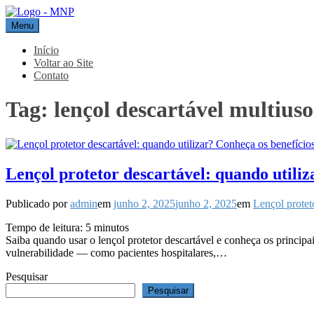
Pular
para
Menu
MNP
Blog
o
conteúdo
Início
Voltar ao Site
Contato
Tag:
lençol descartável multius
Lençol protetor descartável: quando utiliz
Publicado por
admin
em
junho 2, 2025
junho 2, 2025
em
Lençol protet
Tempo de leitura:
5
minutos
Saiba quando usar o lençol protetor descartável e conheça os principa
vulnerabilidade — como pacientes hospitalares,…
Pesquisar
Pesquisar