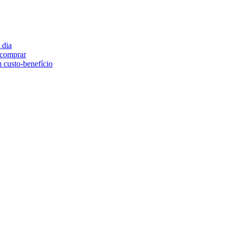
 dia
e comprar
 custo-benefício