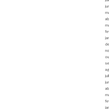
ju
m
ab
m
fe
ja
d
n
ou
s
a
ju
ju
ab
m
fe
ja