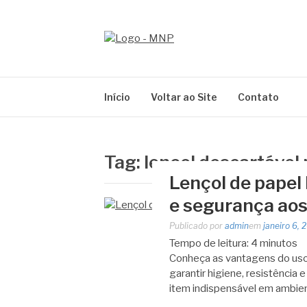
Pular
para
o
MNP
conteúdo
Blog
Início
Voltar ao Site
Contato
Tag:
lençol descartável 
Lençol de papel 
e segurança aos
Publicado por
admin
em
janeiro 6, 
Tempo de leitura:
4
minutos
Conheça as vantagens do uso d
garantir higiene, resistência 
item indispensável em ambie