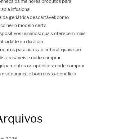
nheça os melhores produtos para
rapia infusional
alda geriátrica descartável: como
colher o modelo certo
spositivos urinários: quais oferecem mais
aticidade no dia a dia
odutos para nutrição enteral: quais são
dispensáveis e onde comprar
uipamentos ortopédicos: onde comprar
m segurança e bom custo-benefício
Arquivos
lho 2026