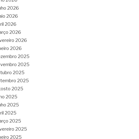
nho 2026
aio 2026
ril 2026
arço 2026
vereiro 2026
neiro 2026
ezembro 2025
ovembro 2025
tubro 2025
etembro 2025
gosto 2025
lho 2025
nho 2025
ril 2025
arço 2025
vereiro 2025
neiro 2025