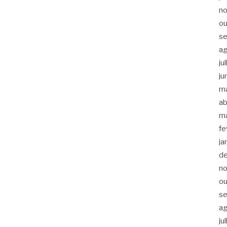
n
ou
s
a
ju
ju
m
ab
m
fe
ja
d
n
ou
s
a
ju