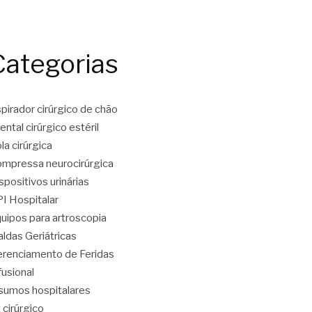
Categorias
pirador cirúrgico de chão
ental cirúrgico estéril
la cirúrgica
mpressa neurocirúrgica
spositivos urinárias
I Hospitalar
uipos para artroscopia
aldas Geriátricas
renciamento de Feridas
fusional
sumos hospitalares
t cirúrgico