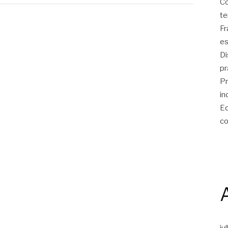
Co
te
Fr
es
Di
pr
Pr
in
Eq
co
ju