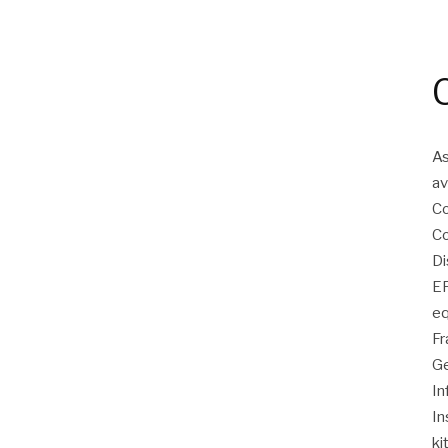
As
av
Co
Co
Di
EP
eq
Fr
Ge
In
In
ki