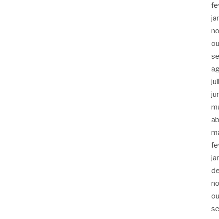
fe
ja
n
ou
s
a
ju
ju
m
ab
m
fe
ja
d
n
ou
s