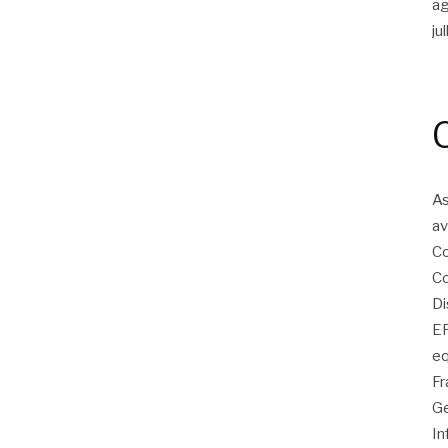
a
ju
As
av
Co
Co
Di
EP
eq
Fr
Ge
In