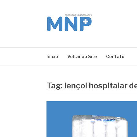
Pular
para
o
conteúdo
MNP
Blog
Início
Voltar ao Site
Contato
Tag:
lençol hospitalar 