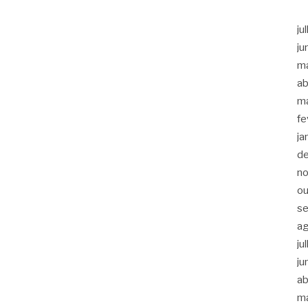
ju
ju
m
ab
m
fe
ja
d
n
ou
s
a
ju
ju
ab
m