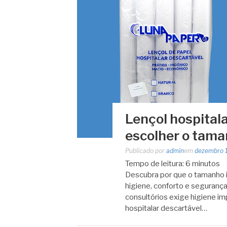
Lençol hospital
escolher o tama
Publicado por
admin
em
dezembro 
Tempo de leitura:
6
minutos
Descubra por que o tamanho id
higiene, conforto e segurança e
consultórios exige higiene imp
hospitalar descartável…