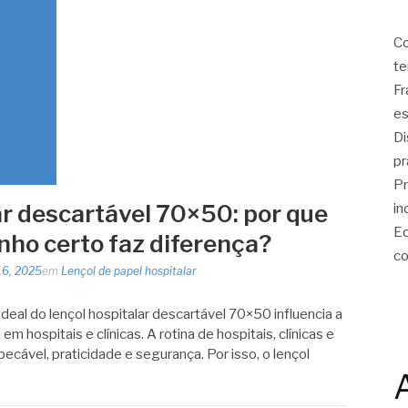
Co
te
Fr
es
Di
pr
Pr
ar descartável 70×50: por que
in
Eq
nho certo faz diferença?
co
16, 2025
em
Lençol de papel hospitalar
eal do lençol hospitalar descartável 70×50 influencia a
m hospitais e clínicas. A rotina de hospitais, clínicas e
ecável, praticidade e segurança. Por isso, o lençol