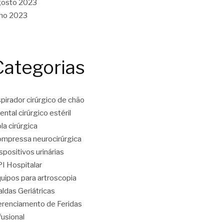
gosto 2023
lho 2023
Categorias
pirador cirúrgico de chão
ental cirúrgico estéril
la cirúrgica
mpressa neurocirúrgica
spositivos urinárias
I Hospitalar
uipos para artroscopia
aldas Geriátricas
renciamento de Feridas
fusional