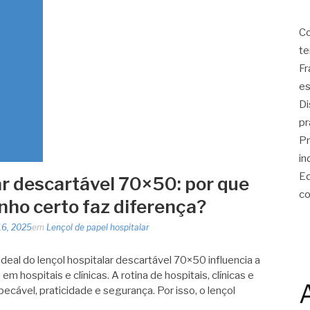
Co
te
Fr
es
Di
pr
Pr
in
Eq
ar descartável 70×50: por que
co
nho certo faz diferença?
16, 2025
em
Lençol de papel hospitalar
eal do lençol hospitalar descartável 70×50 influencia a
m hospitais e clínicas. A rotina de hospitais, clínicas e
ecável, praticidade e segurança. Por isso, o lençol