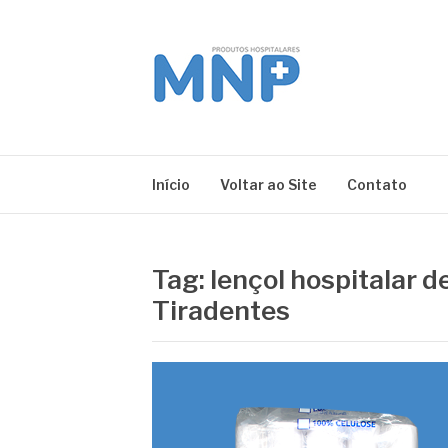
Pular
para
o
conteúdo
MNP
Blog
Início
Voltar ao Site
Contato
Tag:
lençol hospitalar 
Tiradentes