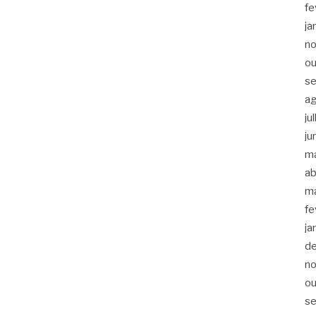
fe
ja
n
ou
s
a
ju
ju
m
ab
m
fe
ja
d
n
ou
s