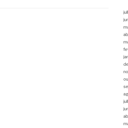
ju
ju
m
ab
m
fe
ja
d
n
ou
s
a
ju
ju
ab
m