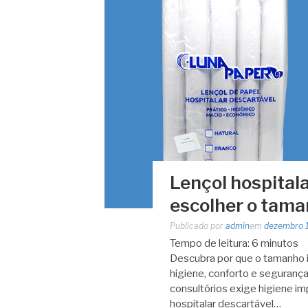
Lençol hospital
escolher o tama
Publicado por
admin
em
dezembro 
Tempo de leitura:
6
minutos
Descubra por que o tamanho id
higiene, conforto e segurança e
consultórios exige higiene imp
hospitalar descartável…