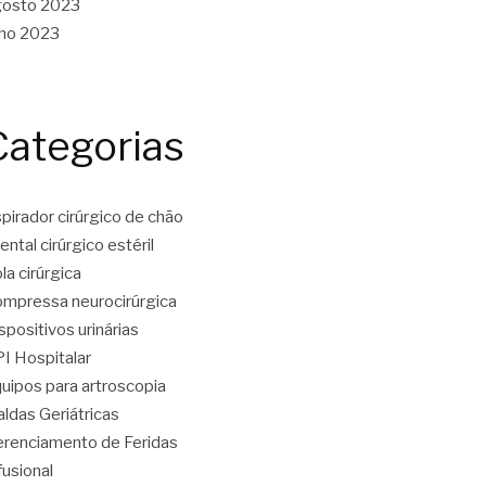
gosto 2023
lho 2023
Categorias
pirador cirúrgico de chão
ental cirúrgico estéril
la cirúrgica
mpressa neurocirúrgica
spositivos urinárias
I Hospitalar
uipos para artroscopia
aldas Geriátricas
renciamento de Feridas
fusional