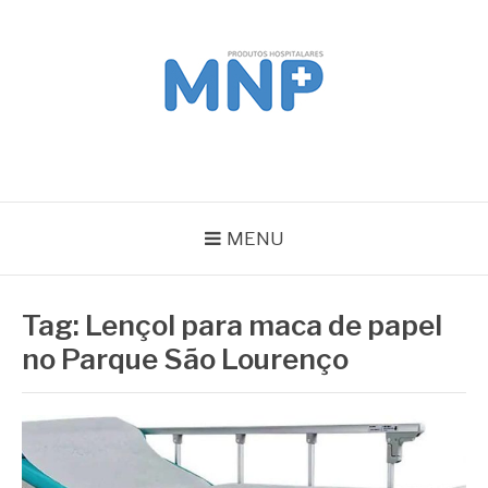
Pular
para
o
conteúdo
MNP
Blog
MENU
Tag:
Lençol para maca de papel
no Parque São Lourenço