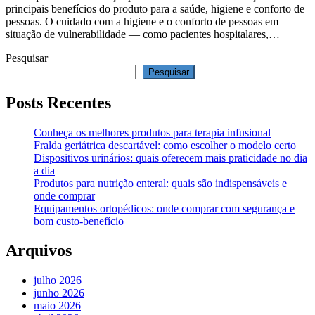
principais benefícios do produto para a saúde, higiene e conforto de
pessoas. O cuidado com a higiene e o conforto de pessoas em
situação de vulnerabilidade — como pacientes hospitalares,…
Pesquisar
Pesquisar
Posts Recentes
Conheça os melhores produtos para terapia infusional
Fralda geriátrica descartável: como escolher o modelo certo
Dispositivos urinários: quais oferecem mais praticidade no dia
a dia
Produtos para nutrição enteral: quais são indispensáveis e
onde comprar
Equipamentos ortopédicos: onde comprar com segurança e
bom custo-benefício
Arquivos
julho 2026
junho 2026
maio 2026