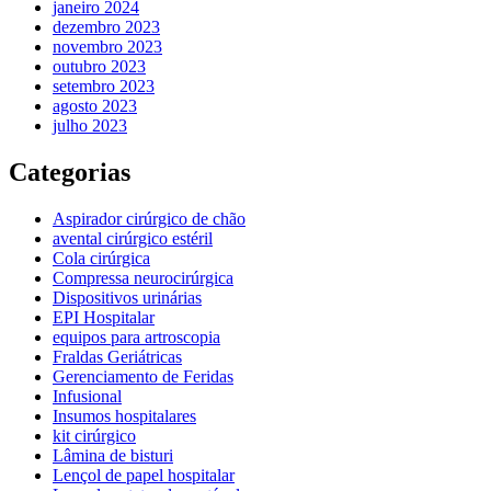
janeiro 2024
dezembro 2023
novembro 2023
outubro 2023
setembro 2023
agosto 2023
julho 2023
Categorias
Aspirador cirúrgico de chão
avental cirúrgico estéril
Cola cirúrgica
Compressa neurocirúrgica
Dispositivos urinárias
EPI Hospitalar
equipos para artroscopia
Fraldas Geriátricas
Gerenciamento de Feridas
Infusional
Insumos hospitalares
kit cirúrgico
Lâmina de bisturi
Lençol de papel hospitalar