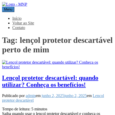
Pular
para
Menu
MNP
Blog
o
conteúdo
Início
Voltar ao Site
Contato
Tag:
lençol protetor descartável
perto de mim
Lençol protetor descartável: quando
utilizar? Conheça os benefícios!
Publicado por
admin
em
junho 2, 2025
junho 2, 2025
em
Lençol
protetor descartável
Tempo de leitura:
5
minutos
Saiba quando usar o lençol protetor descartável e conheça os