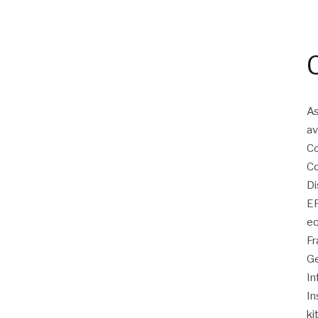
As
av
Co
Co
Di
EP
eq
Fr
Ge
In
In
ki