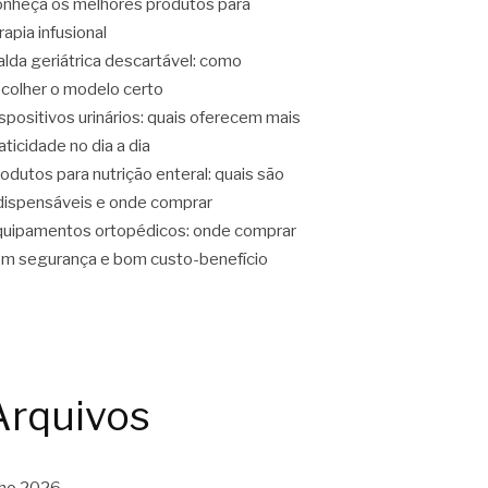
nheça os melhores produtos para
rapia infusional
alda geriátrica descartável: como
colher o modelo certo
spositivos urinários: quais oferecem mais
aticidade no dia a dia
odutos para nutrição enteral: quais são
dispensáveis e onde comprar
uipamentos ortopédicos: onde comprar
m segurança e bom custo-benefício
Arquivos
lho 2026