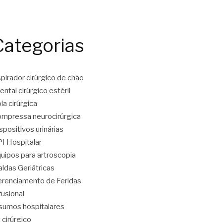
Categorias
pirador cirúrgico de chão
ental cirúrgico estéril
la cirúrgica
mpressa neurocirúrgica
spositivos urinárias
I Hospitalar
uipos para artroscopia
aldas Geriátricas
renciamento de Feridas
fusional
sumos hospitalares
t cirúrgico