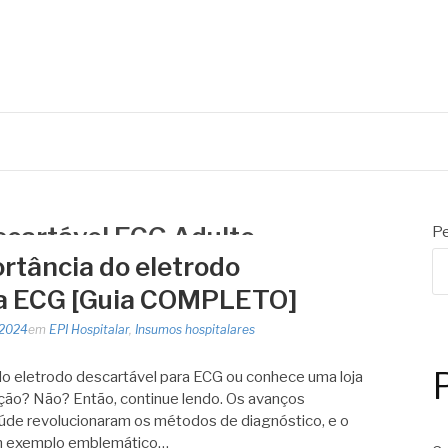
escartável ECG Adulto
Pe
rtância do eletrodo
ra ECG [Guia COMPLETO]
 2024
em
EPI Hospitalar
,
Insumos hospitalares
o eletrodo descartável para ECG ou conhece uma loja
ação? Não? Então, continue lendo. Os avanços
úde revolucionaram os métodos de diagnóstico, e o
um exemplo emblemático…