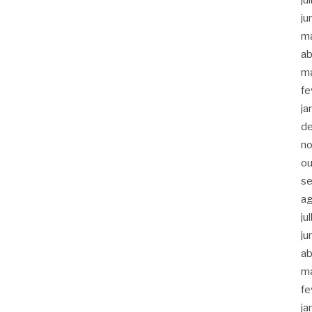
ju
m
ab
m
fe
ja
d
n
ou
s
a
ju
ju
ab
m
fe
ja