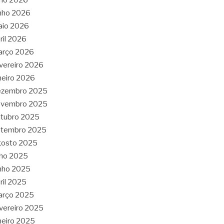
nho 2026
aio 2026
ril 2026
arço 2026
vereiro 2026
neiro 2026
ezembro 2025
ovembro 2025
tubro 2025
etembro 2025
gosto 2025
lho 2025
nho 2025
ril 2025
arço 2025
vereiro 2025
neiro 2025