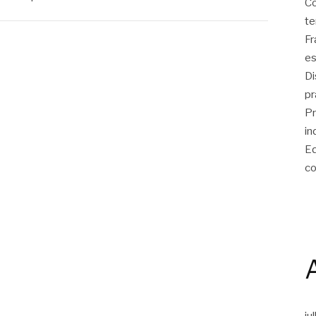
Co
te
Fr
es
Di
pr
Pr
in
Eq
co
ju