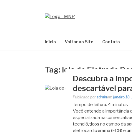
Pular
para
o
MNP
conteúdo
Blog
Início
Voltar ao Site
Contato
Tag:
loja de Eletrodo D
Descubra a impo
descartável pa
Publicado por
admin
em
janeiro 18,
Tempo de leitura:
4
minutos
Você entende a importância d
especializada na comercializ
tecnológicos no campo da sa
eletrocardiograma (ECG) é 