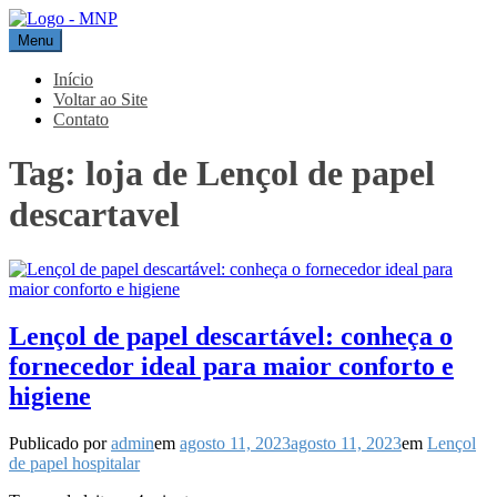
Pular
para
Menu
MNP
Blog
o
conteúdo
Início
Voltar ao Site
Contato
Tag:
loja de Lençol de papel
descartavel
Lençol de papel descartável: conheça o
fornecedor ideal para maior conforto e
higiene
Publicado por
admin
em
agosto 11, 2023
agosto 11, 2023
em
Lençol
de papel hospitalar