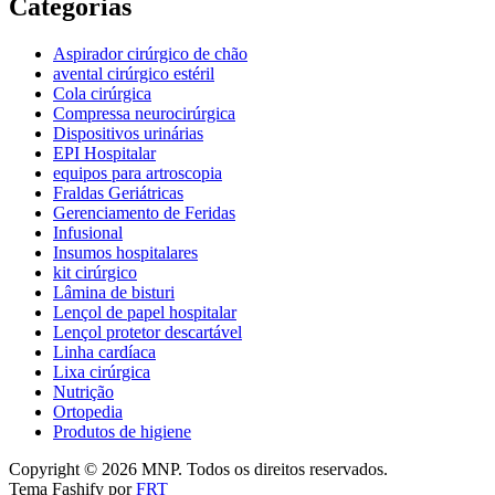
Categorias
Aspirador cirúrgico de chão
avental cirúrgico estéril
Cola cirúrgica
Compressa neurocirúrgica
Dispositivos urinárias
EPI Hospitalar
equipos para artroscopia
Fraldas Geriátricas
Gerenciamento de Feridas
Infusional
Insumos hospitalares
kit cirúrgico
Lâmina de bisturi
Lençol de papel hospitalar
Lençol protetor descartável
Linha cardíaca
Lixa cirúrgica
Nutrição
Ortopedia
Produtos de higiene
Copyright © 2026 MNP. Todos os direitos reservados.
Tema Fashify por
FRT