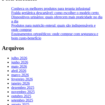
Conheça os melhores produtos para terapia infusional
Fralda geriátrica descartável: como escolher o modelo certo
Dispositivos urinários: quais oferecem mais praticidade no dia
a dia
Produtos para nutrição enteral: quais são indispensáveis e
onde comprar
Equipamentos ortopédicos: onde comprar com segurança e
bom custo-benefício
Arquivos
julho 2026
junho 2026
maio 2026
abril 2026
março 2026
fevereiro 2026
janeiro 2026
dezembro 2025
novembro 2025
outubro 2025
setembro 2025
agosto 2025